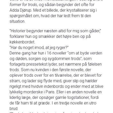
former for trods
, og sådan begynder det ofte for
Adda Djørup. Med et billede, der krystalliserer sig i
spørgsmålet om, hvad der har ledt frem til den
situation.
”Historier begynder næsten altid for mig som gåder,”
forklarer hun og smækker det højre ben op på
køkkenbordet.
”Har du noget imod, at jeg ryger?”
Denne gang har hun i 16 noveller “om at byde verden
og døden, sorgen og sygdommen trods”, som
forlagets pressetekst lyder, set nærmere på følelsen
trods. Som nu kvinden i den første novelle, der
oplever trods over for en tilværelse, der er blevet for
stram, og lader sig flyde med, giver slip og hælder
rigeligt med hvidvin indenbords og ender med at blive
lykkelig morderske i Paris. Eller i en anden novelle en
liderlig læge, der opsøger gamle togstationer, fordi
de får ham til at græde. I en tredje novelle en utro
brud.