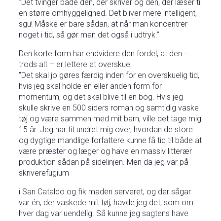
”Det tvinger både den, der skriver og den, der læser til
en større omhyggelighed. Det bliver mere intelligent,
sgu! Måske er bare sådan, at når man koncentrer
noget i tid, så gør man det også i udtryk.”
Den korte form har endvidere den fordel, at den –
trods alt – er lettere at overskue.
”Det skal jo gøres færdig inden for en overskuelig tid,
hvis jeg skal holde en eller anden form for
momentum, og det skal blive til en bog. Hvis jeg
skulle skrive en 500 siders roman og samtidig vaske
tøj og være sammen med mit barn, ville det tage mig
15 år. Jeg har tit undret mig over, hvordan de store
og dygtige mandlige forfattere kunne få tid til både at
være præster og læger og have en massiv litterær
produktion sådan på sidelinjen. Men da jeg var på
skriverefugium
i San Cataldo og fik maden serveret, og der sågar
var én, der vaskede mit tøj, havde jeg det, som om
hver dag var uendelig. Så kunne jeg sagtens have