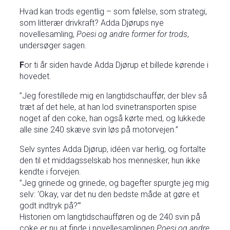
Hvad kan trods egentlig – som følelse, som strategi,
som litterær drivkraft? Adda Djørups nye
novellesamling,
Poesi og andre former for trods
,
undersøger sagen.
F
or ti år siden havde Adda Djørup et billede kørende i
hovedet.
”Jeg forestillede mig en langtidschauffør, der blev så
træt af det hele, at han lod svinetransporten spise
noget af den coke, han også kørte med, og lukkede
alle sine 240 skæve svin løs på motorvejen.”
Selv syntes Adda Djørup, idéen var herlig, og fortalte
den til et middagsselskab hos mennesker, hun ikke
kendte i forvejen.
”Jeg grinede og grinede, og bagefter spurgte jeg mig
selv: ‘Okay, var det nu den bedste måde at gøre et
godt indtryk på?’”
Historien om langtidschaufføren og de 240 svin på
coke er nu at finde i novellesamlingen
Poesi
og andre