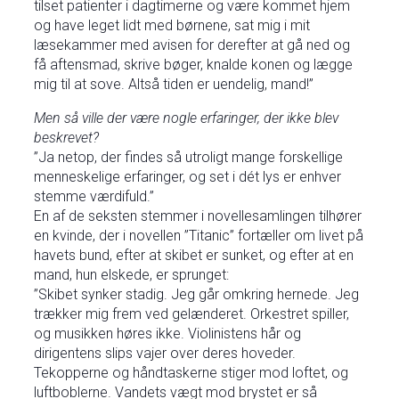
tilset patienter i dagtimerne og være kommet hjem
og have leget lidt med børnene, sat mig i mit
læsekammer med avisen for derefter at gå ned og
få aftensmad, skrive bøger, knalde konen og lægge
mig til at sove. Altså tiden er uendelig, mand!”
Men så ville der være nogle erfaringer, der ikke blev
beskrevet?
”Ja netop, der findes så utroligt mange forskellige
menneskelige erfaringer, og set i dét lys er enhver
stemme værdifuld.”
En af de seksten stemmer i novellesamlingen tilhører
en kvinde, der i novellen ”Titanic” fortæller om livet på
havets bund, efter at skibet er sunket, og efter at en
mand, hun elskede, er sprunget:
”Skibet synker stadig. Jeg går omkring hernede. Jeg
trækker mig frem ved gelænderet. Orkestret spiller,
og musikken høres ikke. Violinistens hår og
dirigentens slips vajer over deres hoveder.
Tekopperne og håndtaskerne stiger mod loftet, og
luftboblerne. Vandets vægt mod brystet er så