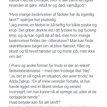
havde med de områder, hvor vi alle sammen ligner
hinanden at gøre. Altså liv og død, værsågod.”
”Hvor mange beskrivelser af fødsler har du egentlig
læst?” spørger hun pludselig.
”Jeg mener, en fødsel er så heftig for både psyke og
krop. Det griber direkte ind i dit fysiske liv,
big fucking
time,
og du kan også dø af det, men hvor mange
beskrivelser findes der i litteraturen? Man kan finde
skønlitterære bøger om at blive flænset, flået og
skudt og få hevet tænder ud og miste job, men ikke
om det.”
I
Poesi og andre former for trods
er der en enkelt
fødselsbeskrivelse
–
med den trodsige titel ”Nej”.
”Ja, det er så også en situation, der avler trods,” ler
Adda Djørup. ”En af mine veninder fortalte, at hun
havde ligget ved et åbent vindue og seriøst
overvejet, om hun kunne nå at springe ud, uden at de
opdagede hende.”
Hvad betyder køn for din skrift?