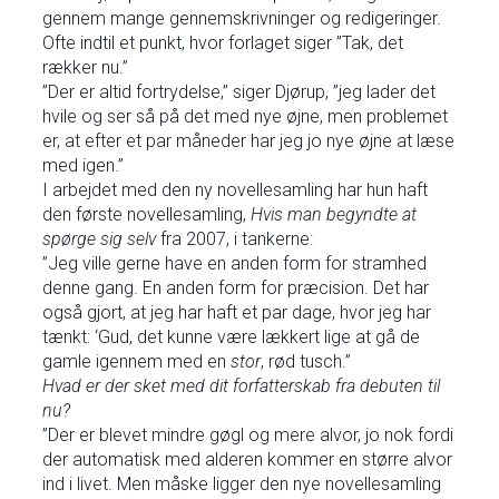
gennem mange gennemskrivninger og redigeringer.
Ofte indtil et punkt, hvor forlaget siger ”Tak, det
rækker nu.”
”Der er altid fortrydelse,” siger Djørup, ”jeg lader det
hvile og ser så på det med nye øjne, men problemet
er, at efter et par måneder har jeg jo nye øjne at læse
med igen.”
I arbejdet med den ny novellesamling har hun haft
den første novellesamling,
Hvis man begyndte at
spørge sig selv
fra 2007, i tankerne:
”Jeg ville gerne have en anden form for stramhed
denne gang. En anden form for præcision. Det har
også gjort, at jeg har haft et par dage, hvor jeg har
tænkt: ‘Gud, det kunne være lækkert lige at gå de
gamle igennem med en
stor
, rød tusch.”
Hvad er der sket med dit forfatterskab fra debuten til
nu?
”Der er blevet mindre gøgl og mere alvor, jo nok fordi
der automatisk med alderen kommer en større alvor
ind i livet. Men måske ligger den nye novellesamling