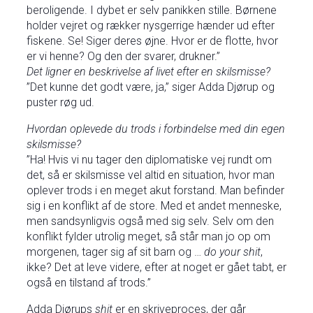
beroligende. I dybet er selv panikken stille. Børnene
holder vejret og rækker nysgerrige hænder ud efter
fiskene. Se! Siger deres øjne. Hvor er de flotte, hvor
er vi henne? Og den der svarer, drukner.”
Det ligner en beskrivelse af livet efter en skilsmisse?
”Det kunne det godt være, ja,” siger Adda Djørup og
puster røg ud.
Hvordan oplevede du trods i forbindelse med din egen
skilsmisse?
”Ha! Hvis vi nu tager den diplomatiske vej rundt om
det, så er skilsmisse vel altid en situation, hvor man
oplever trods i en meget akut forstand. Man befinder
sig i en konflikt af de store. Med et andet menneske,
men sandsynligvis også med sig selv. Selv om den
konflikt fylder utrolig meget, så står man jo op om
morgenen, tager sig af sit barn og …
do your shit
,
ikke? Det at leve videre, efter at noget er gået tabt, er
også en tilstand af trods.”
Adda Djørups
shit
er en skriveproces, der går