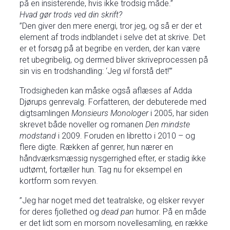
på en insisterende, hvis ikke trodsig måde.”
Hvad gør trods ved din skrift?
”Den giver den mere energi, tror jeg, og så er der et
element af trods indblandet i selve det at skrive. Det
er et forsøg på at begribe en verden, der kan være
ret ubegribelig, og dermed bliver skriveprocessen på
sin vis en trodshandling: ‘Jeg
vil
forstå det!’”
Trodsigheden kan måske også aflæses af Adda
Djørups genrevalg. Forfatteren, der debuterede med
digtsamlingen
Monsieurs Monologer
i 2005, har siden
skrevet både noveller og romanen
Den mindste
modstand
i 2009. Foruden en libretto i 2010 – og
flere digte. Rækken af genrer, hun nærer en
håndværksmæssig nysgerrighed efter, er stadig ikke
udtømt, fortæller hun. Tag nu for eksempel en
kortform som revyen.
”Jeg har noget med det teatralske, og elsker revyer
for deres fjollethed og
dead pan
humor. På en måde
er det lidt som en morsom novellesamling, en række