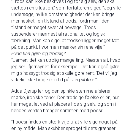
”Trods kan ikke beskrives i og for sig selv, den skal
sættes i en situation,” som forfatteren siger. ”Jeg ville
undersøge, hvilke omstændigheder der kan bringe
mennesket i en tilstand af trods, fordi man i den
tilstand er meget svær at bevæge. Trods
suspenderer nærmest al rationalitet og logisk
tænkning. Man kan sige, at trodsen ligger meget tæt
på det punkt, hvor man mærker sin rene vilje.”
Hvad kan gøre dig trodsig?
”Jamen, det kan utrolig mange ting. Næsten alt, hvad
jeg ser i fjernsynet, for eksempel. Det kan også gøre
mig sindssygt trodsig at skulle gøre rent. ‘Det vil jeg
virkelig ikke bruge min tid på. Jeg
vil
ikke!’”
Adda Djørup ler, og den spinkle stemme afslører
mørke, ironiske toner. Den trodsige følelse er én, hun
har meget let ved at placere hos sig selv, og som i
hendes verden hænger sammen med poesi:
”I poesi findes en stærk vilje til at ville sige noget på
en ny måde. Man skubber sproget til dets grænser