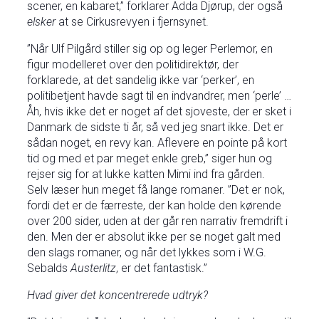
scener, en kabaret,” forklarer Adda Djørup, der også
elsker
at se Cirkusrevyen i fjernsynet.
”Når Ulf Pilgård stiller sig op og leger Perlemor, en
figur modelleret over den politidirektør, der
forklarede, at det sandelig ikke var ‘perker’, en
politibetjent havde sagt til en indvandrer, men ‘perle’ …
Åh, hvis ikke det er noget af det sjoveste, der er sket i
Danmark de sidste ti år, så ved jeg snart ikke. Det er
sådan noget, en revy kan. Aflevere en pointe på kort
tid og med et par meget enkle greb,” siger hun og
rejser sig for at lukke katten Mimi ind fra gården.
Selv læser hun meget få lange romaner. ”Det er nok,
fordi det er de færreste, der kan holde den kørende
over 200 sider, uden at der går ren narrativ fremdrift i
den. Men der er absolut ikke per se noget galt med
den slags romaner, og når det lykkes som i W.G.
Sebalds
Austerlitz
, er det fantastisk.”
Hvad giver det koncentrerede udtryk?