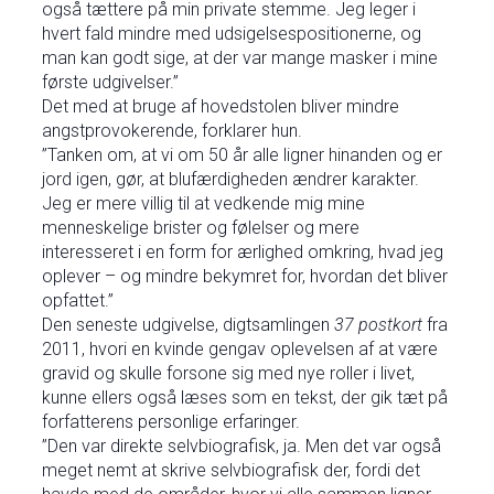
også tættere på min private stemme. Jeg leger i
hvert fald mindre med udsigelsespositionerne, og
man kan godt sige, at der var mange masker i mine
første udgivelser.”
Det med at bruge af hovedstolen bliver mindre
angstprovokerende, forklarer hun.
”Tanken om, at vi om 50 år alle ligner hinanden og er
jord igen, gør, at blufærdigheden ændrer karakter.
Jeg er mere villig til at vedkende mig mine
menneskelige brister og følelser og mere
interesseret i en form for ærlighed omkring, hvad jeg
oplever – og mindre bekymret for, hvordan det bliver
opfattet.”
Den seneste udgivelse, digtsamlingen
37 postkort
fra
2011, hvori en kvinde gengav oplevelsen af at være
gravid og skulle forsone sig med nye roller i livet,
kunne ellers også læses som en tekst, der gik tæt på
forfatterens personlige erfaringer.
”Den var direkte selvbiografisk, ja. Men det var også
meget nemt at skrive selvbiografisk der, fordi det