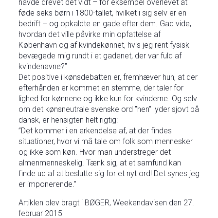
havde drevet det vidt – for eksempel overlevet at
føde seks børn i 1800-tallet, hvilket i sig selv er en
bedrift – og opkaldte en gade efter dem. Gad vide,
hvordan det ville påvirke min opfattelse af
København og af kvindekønnet, hvis jeg rent fysisk
bevægede mig rundt i et gadenet, der var fuld af
kvindenavne?”
Det positive i kønsdebatten er, fremhæver hun, at der
efterhånden er kommet en stemme, der taler for
lighed for kønnene og ikke kun for kvinderne. Og selv
om det kønsneutrale svenske ord ”hen” lyder sjovt på
dansk, er hensigten helt rigtig:
”Det kommer i en erkendelse af, at der findes
situationer, hvor vi må tale om folk som mennesker
og ikke som køn. Hvor man understreger det
almenmenneskelig. Tænk sig, at et samfund kan
finde ud af at beslutte sig for et nyt ord! Det synes jeg
er imponerende.”
Artiklen blev bragt i BØGER, Weekendavisen den 27.
februar 2015