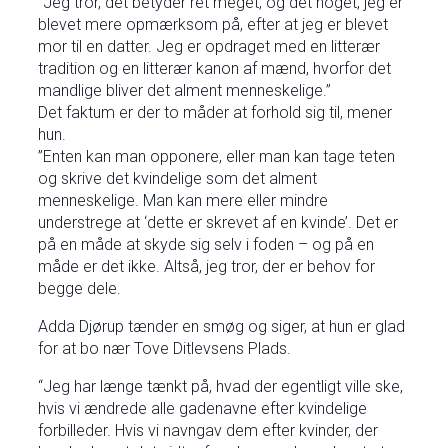
”Jeg tror, det betyder ret meget, og det noget, jeg er
blevet mere opmærksom på, efter at jeg er blevet
mor til en datter. Jeg er opdraget med en litterær
tradition og en litterær kanon af mænd, hvorfor det
mandlige bliver det alment menneskelige.”
Det faktum er der to måder at forhold sig til, mener
hun.
”Enten kan man opponere, eller man kan tage teten
og skrive det kvindelige som det alment
menneskelige. Man kan mere eller mindre
understrege at ‘dette er skrevet af en kvinde’. Det er
på en måde at skyde sig selv i foden – og på en
måde er det ikke. Altså, jeg tror, der er behov for
begge dele.
Adda Djørup tænder en smøg og siger, at hun er glad
for at bo nær Tove Ditlevsens Plads.
“Jeg har længe tænkt på, hvad der egentligt ville ske,
hvis vi ændrede alle gadenavne efter kvindelige
forbilleder. Hvis vi navngav dem efter kvinder, der