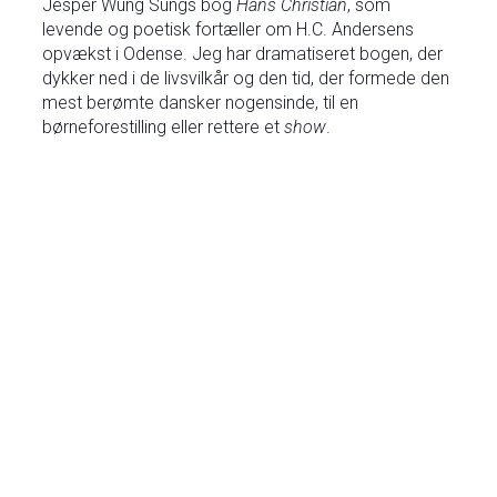
Jesper Wung Sungs bog
Hans Christian
, som
levende og poetisk fortæller om H.C. Andersens
opvækst i Odense. Jeg har dramatiseret bogen, der
dykker ned i de livsvilkår og den tid, der formede den
mest berømte dansker nogensinde, til en
børneforestilling eller rettere et
show
.
Baseret på romanen
Hans Christian
af Jesper Wung-
Sung fra 2024. Musik: Erling Hjernø. Manuskript:
Jannie Schjødt Kold. Instruktion: Rasmus Skovmand.
Scenografi: Lasse Skovmand. Skuespillere: Benjamin
Holmstrøm Nielsen og Sara Gadborg. Musikere:
Filippa Westerberg og Asger Brink. Co-produktion af
Showmen og H.C. Andersen Festivals.
Målgruppe: Børn fra 6-14 år. Varighed: 60 min.
Enestående
havde premiere under H.C. Andersen
Festivals 19. august 2025. Spiller videre på turné
efteråret 2025, på blandt andet Svendborg Teater
30. september med Fynsk Slagtøjsakademi. 1.