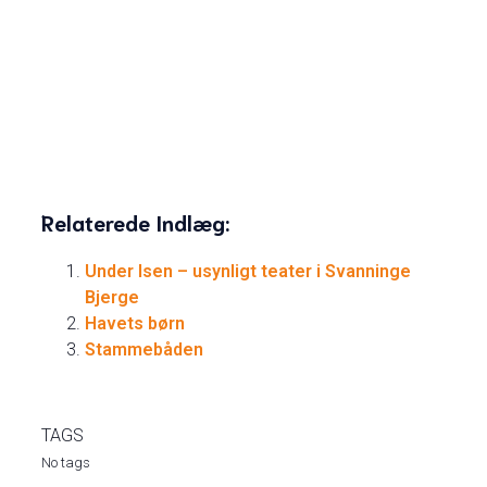
oktober på Kulturladen på Ærø med Dramaskolen på
Ærø. 2. oktober på Sønderborg Teater med
Sønderborg Musikskole. 7. oktober på Haderslev
Forsøgsscene med ungdomsgruppe. 8. oktober i
Tavlehallerne i Fredericia med Teater Malstrøm.
Relaterede Indlæg:
Under Isen – usynligt teater i Svanninge
Bjerge
Havets børn
Stammebåden
TAGS
No tags