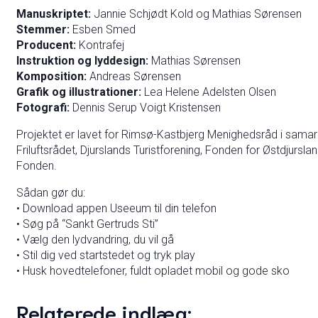
Manuskriptet:
Jannie Schjødt Kold og Mathias Sørensen
Stemmer:
Esben Smed
Producent:
Kontrafej
Instruktion og lyddesign:
Mathias Sørensen
Komposition:
Andreas Sørensen
Grafik og illustrationer:
Lea Helene Adelsten Olsen
Fotografi:
Dennis Serup Voigt Kristensen
Projektet er lavet for Rimsø-Kastbjerg Menighedsråd i sama
Friluftsrådet, Djurslands Turistforening, Fonden for Østdju
Fonden.
Sådan gør du:
• Download appen Useeum til din telefon
• Søg på “Sankt Gertruds Sti”
• Vælg den lydvandring, du vil gå
• Stil dig ved startstedet og tryk play
• Husk hovedtelefoner, fuldt opladet mobil og gode sko
Relaterede indlæg: