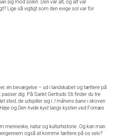
n sig mod solen. Den var alt, og alt var
gt? Lige så vigtigt som den evige sol var for
teder, én bevægelse – ud i landskabet og tættere på
 passer dig. På Sankt Gertruds Sti finder du tre
t sted, de udspiller sig i:
I månens bane
i skoven
 Høje og
Den hvide kyst
langs kysten ved Fornæs
m menneske, natur og kulturhistorie. Og kan man
 derigennem også at komme tættere på os selv?