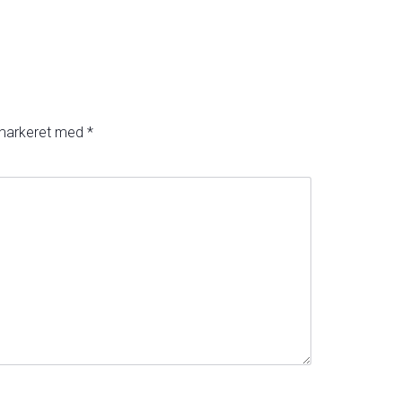
 markeret med
*