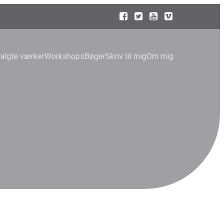
algte værker
Workshops
Bøger
Skriv til mig
Om mig