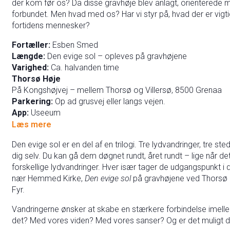
der kom før os? Da disse gravhøje blev anlagt, orienterede ma
forbundet. Men hvad med os? Har vi styr på, hvad der er vigti
fortidens mennesker?
Fortæller:
Esben Smed
Længde:
Den evige sol – opleves på gravhøjene
Varighed:
Ca. halvanden time
Thorsø Høje
På Kongshøjvej – mellem Thorsø og Villersø, 8500 Grenaa
Parkering:
Op ad grusvej eller langs vejen.
App:
Useeum
Læs mere
Den evige sol er en del af en trilogi. Tre lydvandringer, tre s
dig selv. Du kan gå dem døgnet rundt, året rundt – lige når det
forskellige lydvandringer. Hver især tager de udgangspunkt i de
nær Hemmed Kirke,
Den evige sol
på gravhøjene ved Thorsø
Fyr.
Vandringerne ønsker at skabe en stærkere forbindelse imelle
det? Med vores viden? Med vores sanser? Og er det muligt