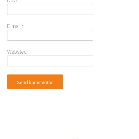
Navn
*
E-mail
*
Websted