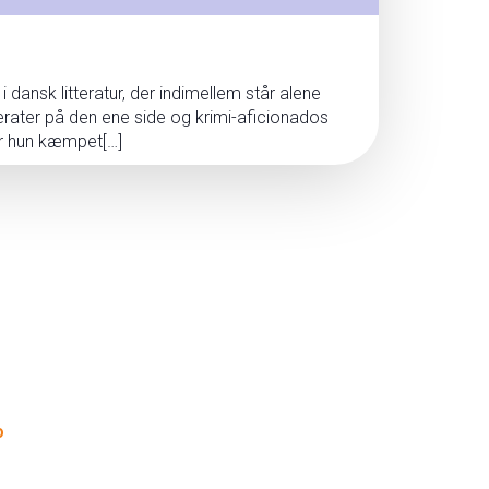
 dansk litteratur, der indimellem står alene
terater på den ene side og krimi-aficionados
ar hun kæmpet[…]
o