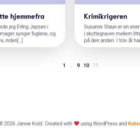
ytte hjemmefra
Krimikrigeren
de jeg Erling Jepsen i
Susanne Staun er en ener i
mager synger fuglene, og
i skyttegraven mellem lit
e, inden[…]
på den anden. I tolv år h
1
…
9
10
11
© 2026 Jannie Kold. Created with
using WordPress and
Kubi