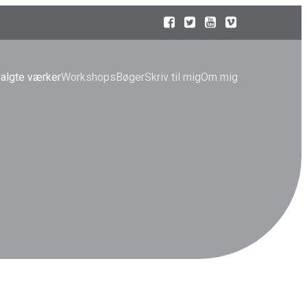
algte værker
Workshops
Bøger
Skriv til mig
Om mig