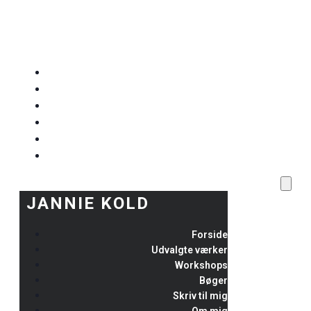
JANNIE KOLD
Forside
Udvalgte værker
Workshops
Bøger
Skriv til mig
Om mig
JANNIE KOLD
Forside
Udvalgte værker
Workshops
Bøger
Skriv til mig