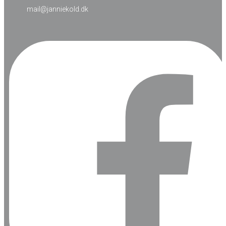
mail@janniekold.dk